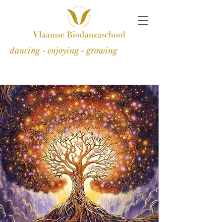
dancing - enjoying - growing