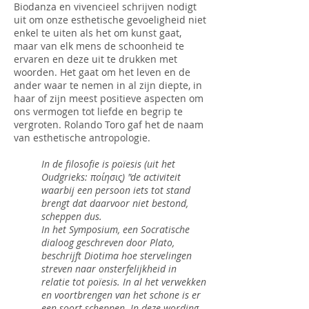
Biodanza en vivencieel schrijven nodigt
uit om onze esthetische gevoeligheid niet
enkel te uiten als het om kunst gaat,
maar van elk mens de schoonheid te
ervaren en deze uit te drukken met
woorden. Het gaat om het leven en de
ander waar te nemen in al zijn diepte, in
haar of zijn meest positieve aspecten om
ons vermogen tot liefde en begrip te
vergroten. Rolando Toro gaf het de naam
van esthetische antropologie.
In de filosofie is poïesis (uit het
Oudgrieks: ποίησις) "de activiteit
waarbij een persoon iets tot stand
brengt dat daarvoor niet bestond,
scheppen dus.
In het Symposium, een Socratische
dialoog geschreven door Plato,
beschrijft Diotima hoe stervelingen
streven naar onsterfelijkheid in
relatie tot poïesis. In al het verwekken
en voortbrengen van het schone is er
een soort scheppen. In deze wording