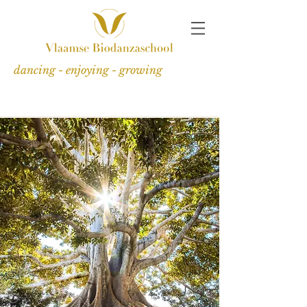
dancing - enjoying - growing