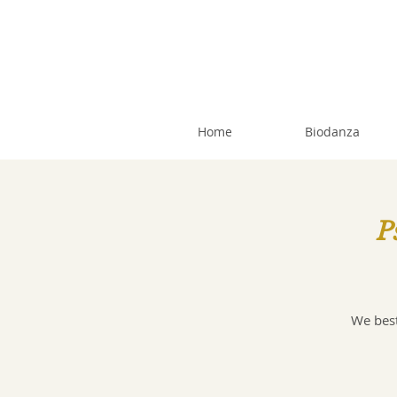
Home
Biodanza
P
We best