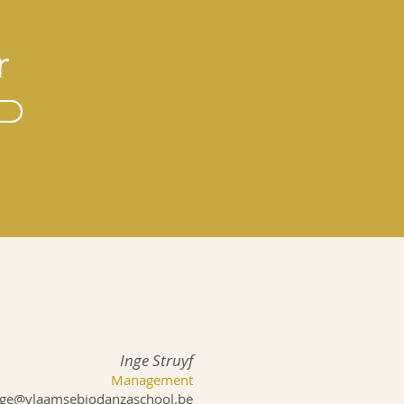
r
Inge Struyf
Management
nge@vlaamsebiodanzaschool.be