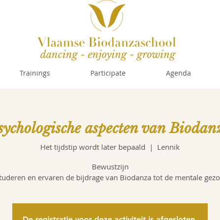
dancing - enjoying - growing
Trainings
Participate
Agenda
sychologische aspecten van Biodan
Het tijdstip wordt later bepaald
  |  
Lennik
Bewustzijn
uderen en ervaren de bijdrage van Biodanza tot de mentale gez
De registratie voor deze activiteit is afgesloten.