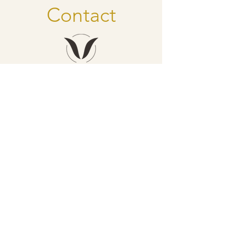
Contact
dansen - genieten - groeien
Inge Struyf
schooldirectie
inge@vlaamsebiodanzaschool.be
​0032 (0) 473 32 29 43
Franceska Everaerts
algemene coördinatie
franceska.biodanza@outlook.com
0032 (0) 495 74 78 07