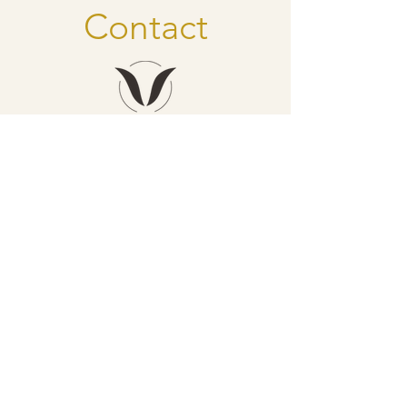
Contact
dansen - genieten - groeien
Inge Struyf
schooldirectie
inge@vlaamsebiodanzaschool.be
​0032 (0) 473 32 29 43
Franceska Everaerts
algemene coördinatie
franceska.biodanza@outlook.com
0032 (0) 495 74 78 07