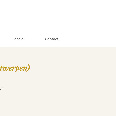
L'école
Contact
twerpen)
yf