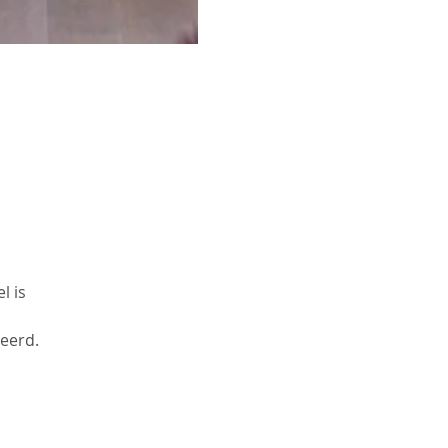
l is
ieerd.