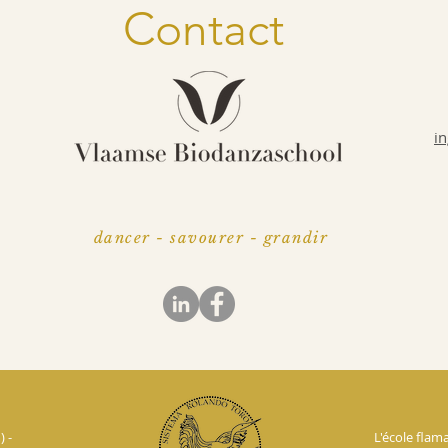
Contact
i
dancer - savourer - grandir
 -
L'école fla