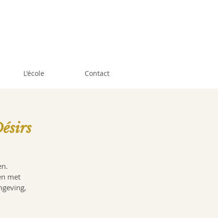
L'école
Contact
ésirs
en.
en met
mgeving,