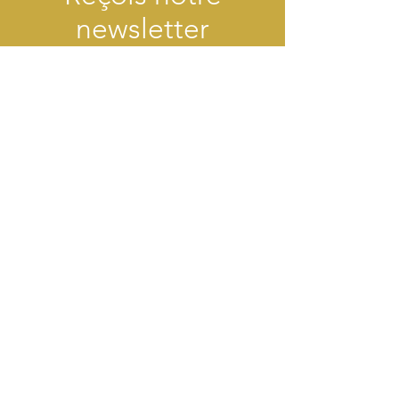
newsletter
Envoyer
Contact
dancer - savourer - grandir