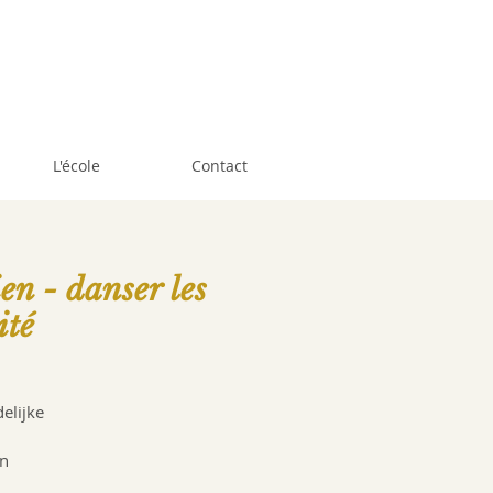
L'école
Contact
en - danser les
ité
elijke
un