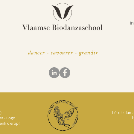
i
dancer - savourer - grandir
 -
L'école fla
et - Logo
l
enk d'erop!