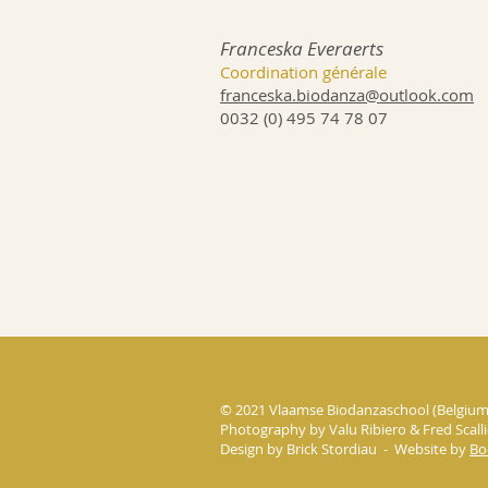
Franceska Everaerts
Coordination générale
franceska.biodanza@outlook.com
0032 (0) 495 74 78 07
© 2021 Vlaamse Biodanzaschool (Belgium)
Photography by Valu Ribiero & Fred Scalli
Design by Brick Stordiau - Website by
Bo