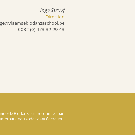
Inge Struyf
Direction
nge@vlaamsebiodanzaschool.be
​0032 (0) 473 32 29 43
mande de Biodanza est reconnue par
'International Biodanza
®
Fédération