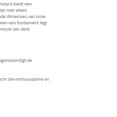
elard biedt een 
jn niet alleen 
nde dimensies van onze 
tgeen een fundament legt 
ressie van deze 
rtegenwoordigt de 
.
racht die enthousiasme en 