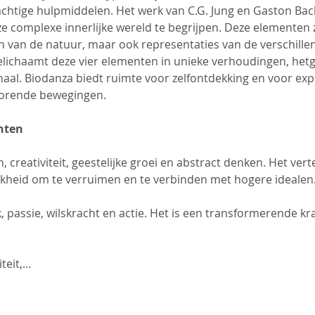
tige hulpmiddelen. Het werk van C.G. Jung en Gaston Bach
 complexe innerlijke wereld te begrijpen. Deze elementen zi
van de natuur, maar ook representaties van de verschille
 belichaamt deze vier elementen in unieke verhoudingen, he
haal. Biodanza biedt ruimte voor zelfontdekking en voor exp
orende bewegingen.  
nten
, creativiteit, geestelijke groei en abstract denken. Het ve
jkheid om te verruimen en te verbinden met hogere idealen
, passie, wilskracht en actie. Het is een transformerende k
iteit,…