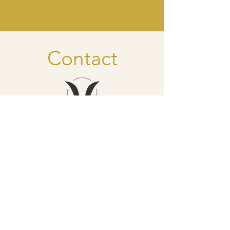
Contact
dancer - savourer - grandir
Inge Struyf
Direction
inge@vlaamsebiodanzaschool.be
​0032 (0) 473 32 29 43
Franceska Everaerts
Coordination générale
franceska.biodanza@outlook.com