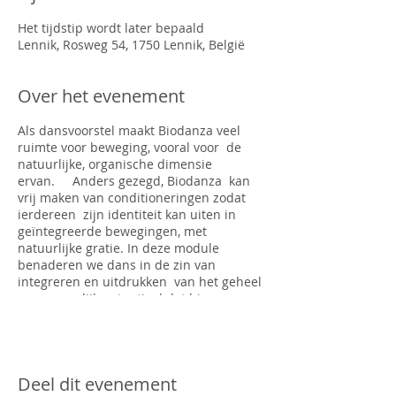
Het tijdstip wordt later bepaald
Lennik, Rosweg 54, 1750 Lennik, België
Over het evenement
Als dansvoorstel maakt Biodanza veel
ruimte voor beweging, vooral voor de
natuurlijke, organische dimensie
ervan. Anders gezegd, Biodanza kan
vrij maken van conditioneringen zodat
ierdereen zijn identiteit kan uiten in
geïntegreerde bewegingen, met
natuurlijke gratie. In deze module
benaderen we dans in de zin van
integreren en uitdrukken van het geheel
van menselijk potentieel dat binnen
natuurlijke bewegingspatronen ligt. De
aanpak is vooral systemisch en integreert
de belangrijkste categorieën van
menselijke beweging. Bij elke categorie
Deel dit evenement
zien we hoe we die ons weer het