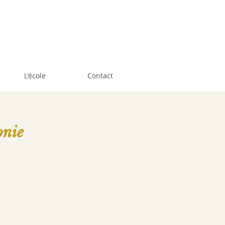
L'école
Contact
onie