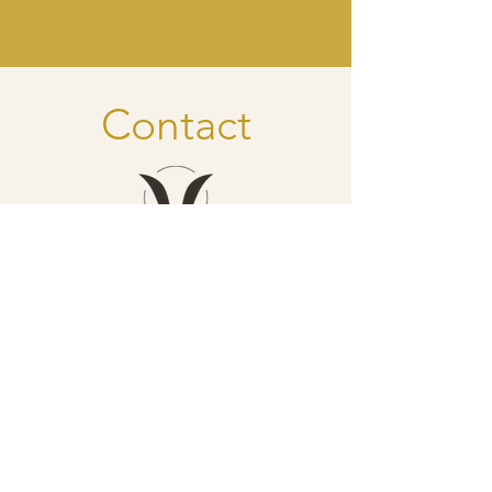
Contact
dancer - savourer - grandir
Inge Struyf
Direction
inge@vlaamsebiodanzaschool.be
​0032 (0) 473 32 29 43
Franceska Everaerts
Coordination générale
franceska.biodanza@outlook.com