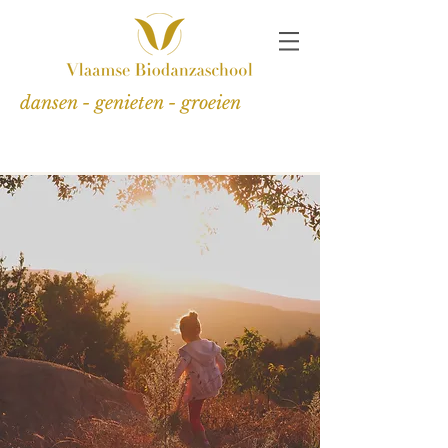
dansen - genieten - groeien